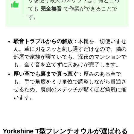
リを使う最大のメリットは、何と言っ
ても
完全無音
で作業ができることで
す。
騒音トラブルからの解放
：木槌を一切使いませ
ん。革に刃をスッと刺し通すだけなので、隣の
部屋で家族が寝ていても、深夜のマンションで
も、全く音を立てずに穴あけが完了します。
厚い革でも裏まで真っ直ぐ
：厚みのある革で
も、手で角度をミリ単位で調整しながら貫通さ
せるため、裏側のステッチが驚くほど綺麗に揃
います。
Yorkshine T型フレンチオウルが選ばれる