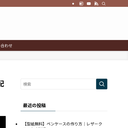
い合わせ
配
最近の投稿
【型紙無料】ペンケースの作り方｜レザーク