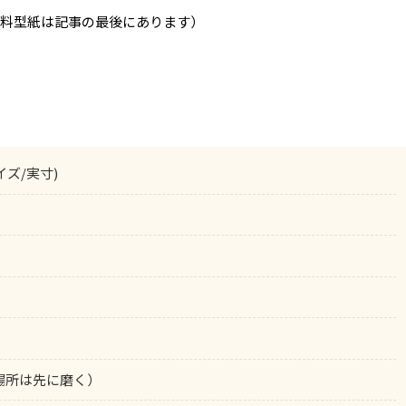
料型紙は記事の最後にあります）
ズ/実寸)
場所は先に磨く）