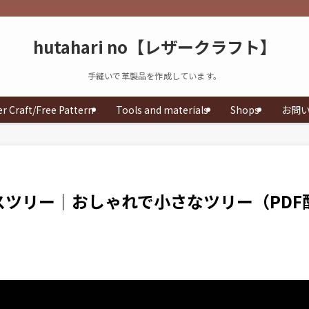
hutahari no【レザークラフト】
手縫いで革製品を作成しています。
r Craft/Free Pattern
Tools and materials
Shops
お問
ツリー｜おしゃれで小さなツリー（PDF