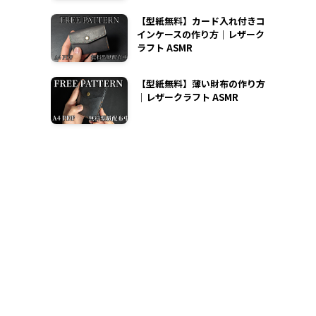
【型紙無料】カード入れ付きコ
インケースの作り方｜レザーク
ラフト ASMR
【型紙無料】薄い財布の作り方
｜レザークラフト ASMR