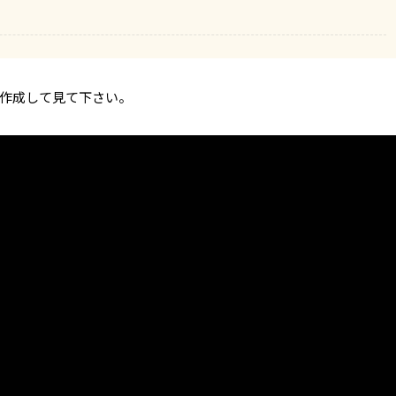
作成して見て下さい。