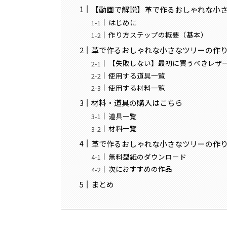
【動画で解説】革で作るおしゃれな小
はじめに
作り方ステップの概要（基本）
革で作るおしゃれな小さなツリーの作
【失敗しない】最初に買うべきレザ
使用する道具一覧
使用する材料一覧
材料・道具の購入はこちら
道具一覧
材料一覧
革で作るおしゃれな小さなツリーの作
無料型紙のダウンロード
次におすすめの作品
まとめ